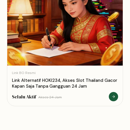
Link BO Resmi
Link Alternatif HOKI234, Akses Slot Thailand Gacor
Kapan Saja Tanpa Gangguan 24 Jam
Selalu Aktif
Akses 24 Jam