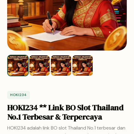
HOKI234
HOKI234 ** Link BO Slot Thailand
No.1 Terbesar & Terpercaya
HOKI234 adalah link BO slot Thailand No.1 terbesar dan