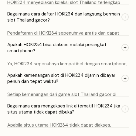
HOKI234 menyediakan koleksi slot Thailand terlengkap
server Thailand yang sangat stabil, koleksi slot gacor dari
dari berbagai provider server luar negeri terkemuka,
provider terkemuka, sistem keamanan berlapis, proses
Bagaimana cara daftar HOKI234 dan langsung bermain
termasuk PG Soft, Pragmatic Play, Habanero,
transaksi yang cepat, serta layanan pelanggan profesional
slot Thailand gacor?
Spadegaming, Joker123, dan puluhan provider unggulan
aktif 24 jam yang siap membantu kapan pun dibutuhkan.
Pendaftaran di HOKI234 sepenuhnya gratis dan dapat
lainnya. Setiap game slot gacor ditampilkan dengan
diselesaikan dalam beberapa menit saja. Kunjungi situs
performa optimal, nilai RTP transparan yang dapat
Apakah HOKI234 bisa diakses melalui perangkat
resmi atau link BO HOKI234 yang tersedia, klik tombol
dipantau secara real-time, serta fitur jackpot progresif
smartphone?
Daftar, dan isi formulir dengan data yang valid. Setelah
yang memberikan peluang kemenangan besar di setiap
Ya, HOKI234 sepenuhnya kompatibel dengan smartphone,
akun aktif, lakukan deposit melalui metode pembayaran
putaran.
tablet, maupun komputer desktop tanpa memerlukan
pilihan. Masuk ke lobby game, pilih provider slot Thailand
Apakah kemenangan slot di HOKI234 dijamin dibayar
instalasi aplikasi tambahan. Cukup buka link BO HOKI234
favorit, temukan game slot gacor dengan RTP tertinggi,
penuh dan tepat waktu?
melalui browser favorit di perangkat apa pun, dan seluruh
dan langsung nikmati pengalaman bermain slot server luar
Setiap kemenangan dari game slot Thailand gacor di
fitur slot Thailand gacor langsung tersedia dengan
negeri terbaik kapan saja.
HOKI234 dijamin dibayar penuh ke rekening atau dompet
tampilan yang responsif dan nyaman. Performa server
Bagaimana cara mengakses link alternatif HOKI234 jika
digital terdaftar tanpa potongan tersembunyi maupun
Thailand tetap terjaga optimal di semua ukuran layar
situs utama tidak dapat dibuka?
persyaratan tambahan yang memberatkan. Proses
sehingga pengalaman bermain slot server luar negeri
Apabila situs utama HOKI234 tidak dapat diakses,
penarikan berlangsung cepat melalui sistem transaksi
terasa sama lancarnya dari perangkat mana pun.
gunakan link alternatif HOKI234 yang tersedia di halaman
terverifikasi yang dilindungi enkripsi SSL 256-bit. Seluruh