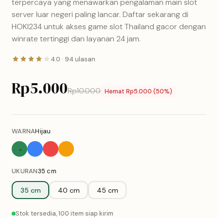
terpercaya yang menawarkan pengalaman main slot
server luar negeri paling lancar. Daftar sekarang di
HOKI234 untuk akses game slot Thailand gacor dengan
winrate tertinggi dan layanan 24 jam.
4.0 · 94 ulasan
Rp5.000
Rp10.000
Hemat Rp5.000 (50%)
WARNA
Hijau
UKURAN
35 cm
35 cm
40 cm
45 cm
Stok tersedia, 100 item siap kirim