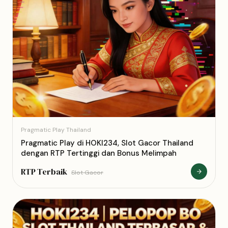
Pragmatic Play Thailand
Pragmatic Play di HOKI234, Slot Gacor Thailand
dengan RTP Tertinggi dan Bonus Melimpah
RTP Terbaik
Slot Gacor