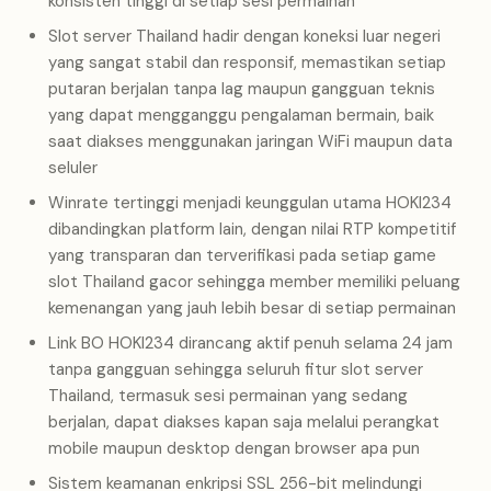
konsisten tinggi di setiap sesi permainan
Slot server Thailand hadir dengan koneksi luar negeri
yang sangat stabil dan responsif, memastikan setiap
putaran berjalan tanpa lag maupun gangguan teknis
yang dapat mengganggu pengalaman bermain, baik
saat diakses menggunakan jaringan WiFi maupun data
seluler
Winrate tertinggi menjadi keunggulan utama HOKI234
dibandingkan platform lain, dengan nilai RTP kompetitif
yang transparan dan terverifikasi pada setiap game
slot Thailand gacor sehingga member memiliki peluang
kemenangan yang jauh lebih besar di setiap permainan
Link BO HOKI234 dirancang aktif penuh selama 24 jam
tanpa gangguan sehingga seluruh fitur slot server
Thailand, termasuk sesi permainan yang sedang
berjalan, dapat diakses kapan saja melalui perangkat
mobile maupun desktop dengan browser apa pun
Sistem keamanan enkripsi SSL 256-bit melindungi