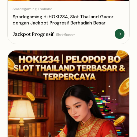
Spadegaming Thailand
Spadegaming di HOKI234, Slot Thailand Gacor
dengan Jackpot Progresif Berhadiah Besar
Jackpot Progresif
Slot Gacor