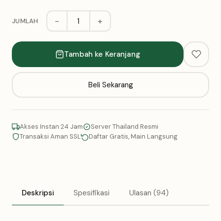
-
+
JUMLAH
Tambah ke Keranjang
Beli Sekarang
Akses Instan 24 Jam
Server Thailand Resmi
Transaksi Aman SSL
Daftar Gratis, Main Langsung
Deskripsi
Spesifikasi
Ulasan (94)