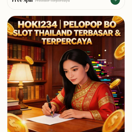
Provider Terpercaya